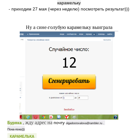
карамельку
- приходим 27 мая (через неделю) посмотреть результат)))
Ну а сине-голубую карамельку выиграла
, жду адрес на
почту
Буряка
olgadostovalova@rambler.ru .
Пока-пока)))
КАРАМЕЛЬКА