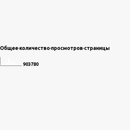
Общее·количество·просмотров·страницы
9
0
3
7
8
0