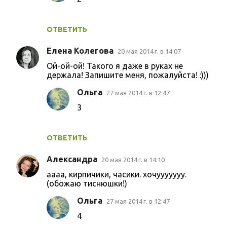
и
ОТВЕТИТЬ
Елена Колегова
20 мая 2014 г. в 14:07
Ой-ой-ой! Такого я даже в руках не
держала! Запишите меня, пожалуйста! :)))
Ольга
27 мая 2014 г. в 12:47
3
ОТВЕТИТЬ
Александра
20 мая 2014 г. в 14:10
аааа, кирпичики, часики. хочууууууу.
(обожаю тиснюшки!)
Ольга
27 мая 2014 г. в 12:47
4