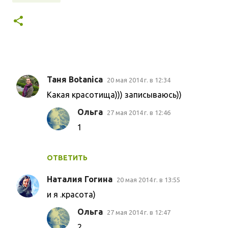
Таня Botanica
20 мая 2014 г. в 12:34
К
Какая красотища))) записываюсь))
о
Ольга
27 мая 2014 г. в 12:46
м
1
м
е
н
ОТВЕТИТЬ
т
Наталия Гогина
20 мая 2014 г. в 13:55
а
и я .красота)
р
Ольга
27 мая 2014 г. в 12:47
и
2